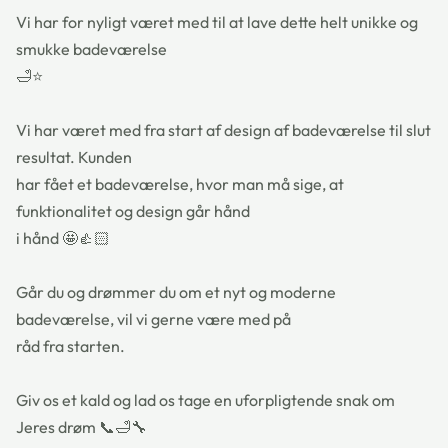
Vi har for nyligt været med til at lave dette helt unikke og
smukke badeværelse
🛁⭐️
Vi har været med fra start af design af badeværelse til slut
resultat. Kunden
har fået et badeværelse, hvor man må sige, at
funktionalitet og design går hånd
i hånd 🤩👍🏻
Går du og drømmer du om et nyt og moderne
badeværelse, vil vi gerne være med på
råd fra starten.
Giv os et kald og lad os tage en uforpligtende snak om
Jeres drøm 📞🛁🔧