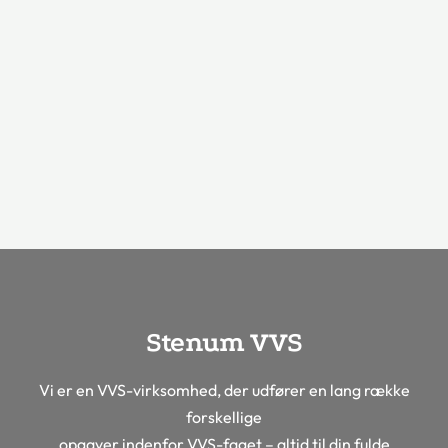
Stenum VVS
Vi er en VVS-virksomhed, der udfører en lang række
forskellige
opgaver indenfor VVS-faget – altid til din fulde