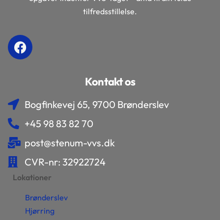
tilfredsstillelse.
Kontakt os
Bogfinkevej 65, 9700 Brønderslev
+45 98 83 82 70
post@stenum-vvs.dk
CVR-nr: 32922724
Lokationer
Brønderslev
Hjørring