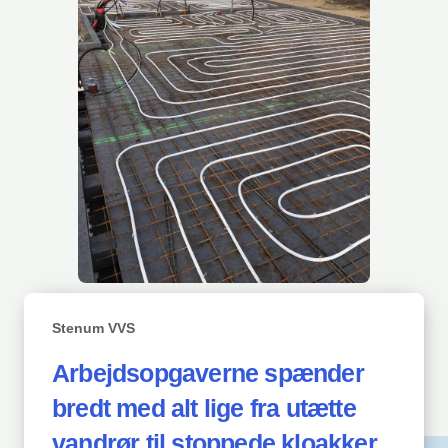
Stenum VVS
Arbejdsopgaverne spænder
bredt med alt lige fra utætte
vandrør til stoppede kloakker