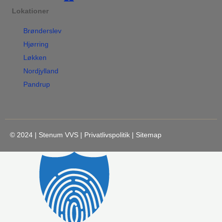
Lokationer
Brønderslev
Hjørring
Løkken
Nordjylland
Pandrup
© 2024 | Stenum VVS |
Privatlivspolitik
|
Sitemap