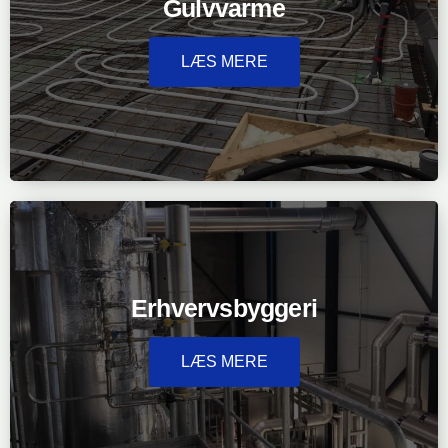
Gulvvarme
LÆS MERE
Erhvervsbyggeri
LÆS MERE