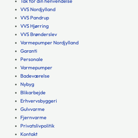
Tak for din henvendelse
VVS Nordjylland
VVS Pandrup
VVS Hjørring
VVS Brønderslev
Varmepumper Nordjylland
Garanti
Personale
Varmepumper
Badeværelse
Nybyg
Blikarbejde
Erhvervsbyggeri
Gulvvarme
Fjernvarme
Privatslivpolitik
Kontakt