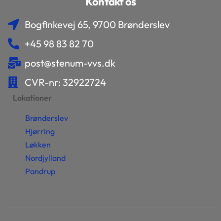
Kontakt os
Bogfinkevej 65, 9700 Brønderslev
+45 98 83 82 70
post@stenum-vvs.dk
CVR-nr: 32922724
Lokationer
Brønderslev
Hjørring
Løkken
Nordjylland
Pandrup